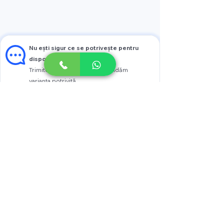
Nu ești sigur ce se potrivește pentru
dispozitivul tău?
Trimite modelul și îți recomandăm
varianta potrivită
Vezi prețul
Scrie pe WhatsApp
+37376005005
str. Calea Moșilor 4
or. Chişinău