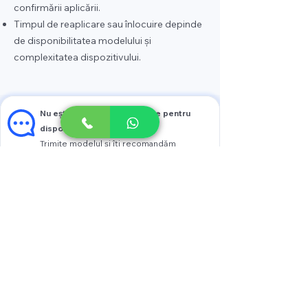
confirmării aplicării.
Timpul de reaplicare sau înlocuire depinde
de disponibilitatea modelului și
complexitatea dispozitivului.
Nu ești sigur ce se potrivește pentru
dispozitivul tău?
Trimite modelul și îți recomandăm
varianta potrivită
Vezi prețul
Scrie pe WhatsApp
Contact
+37376005005