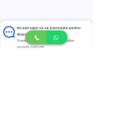
Nu ești sigur ce se potrivește pentru
dispozitivul tău?
Trimite modelul și îți recomandăm
varianta potrivită
Vezi prețul
Scrie pe WhatsApp
+37376005005
str. Calea Moșilor 4
or. Chişinău