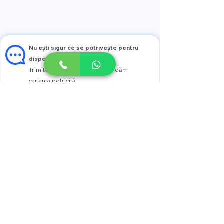
Nu ești sigur ce se potrivește pentru
dispozitivul tău?
Trimite modelul și îți recomandăm
varianta potrivită
Vezi prețul
Scrie pe WhatsApp
+37376005005
str. Calea Moșilor 4
or. Chişinău