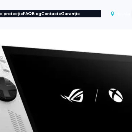
de protecție
FAQ
Blog
Contacte
Garanție
Chișinău