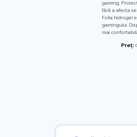
gaming. Protecți
fără a afecta se
Folia hidrogel es
gamingului. Disp
mai confortabilă
Preț: