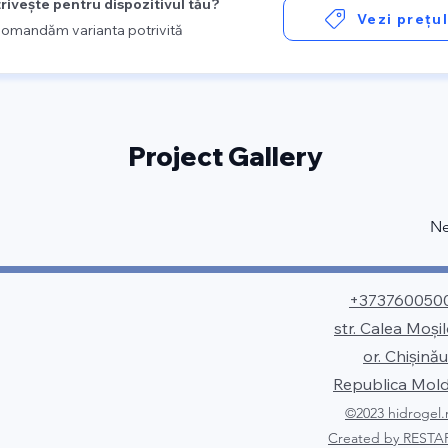
trivește pentru dispozitivul tău?
Vezi prețu
recomandăm varianta potrivită
Project Gallery
Ne
+373760050
str. Calea Moși
or. Chişinău
Republica Mol
©2023 hidrogel
Created by RESTA