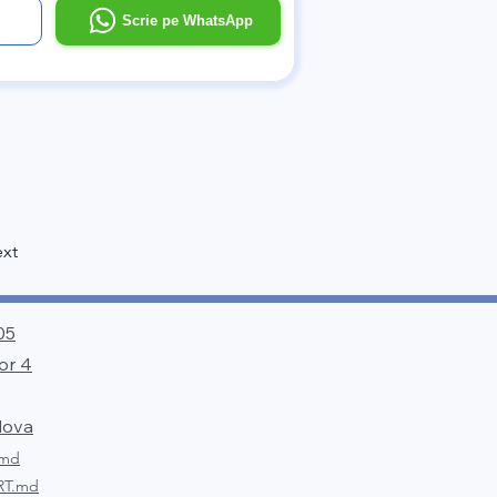
l
Scrie pe WhatsApp
xt
05
lor 4
dova
.md
RT.md