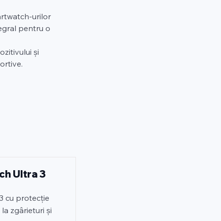
artwatch-urilor 
egral pentru o 
itivului și 
portive.
ch Ultra 3
3 cu protecție
la zgârieturi și