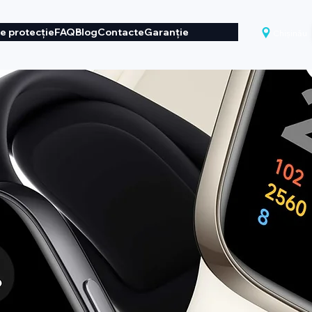
de protecție
FAQ
Blog
Contacte
Garanție
Chișinău