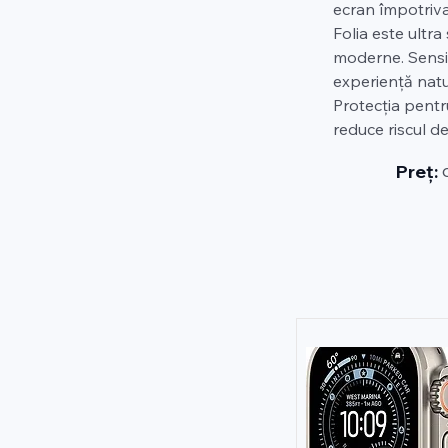
ecran împotriva z
Folia este ultra
moderne. Sensibi
experiență natur
Protecția pentr
reduce riscul det
Preț: