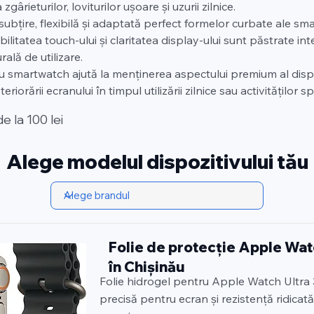
gârieturilor, loviturilor ușoare și uzurii zilnice.
 subțire, flexibilă și adaptată perfect formelor curbate ale sm
litatea touch-ului și claritatea display-ului sunt păstrate int
ală de utilizare.
u smartwatch ajută la menținerea aspectului premium al dispoz
eriorării ecranului în timpul utilizării zilnice sau activităților s
de la 100 lei
Alege modelul dispozitivului tău
Folie de protecție Apple Wat
în Chișinău
Folie hidrogel pentru Apple Watch Ultra 
precisă pentru ecran și rezistență ridicată 