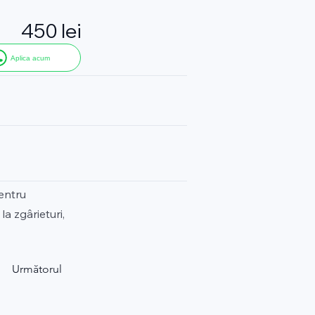
450 lei
Aplica acum
entru
a zgârieturi,
Următorul