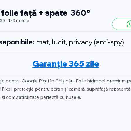
 folie față + spate 360°
 30 - 120 minute
isaponibile:
mat, lucit, privacy (anti-spy)
Garanție 365 zile
ție pentru Google Pixel în Chișinău. Folie hidrogel premium p
Pixel, protecție pentru ecran și cameră, suprafață rezistentă l
 și compatibilitate perfectă cu husele.