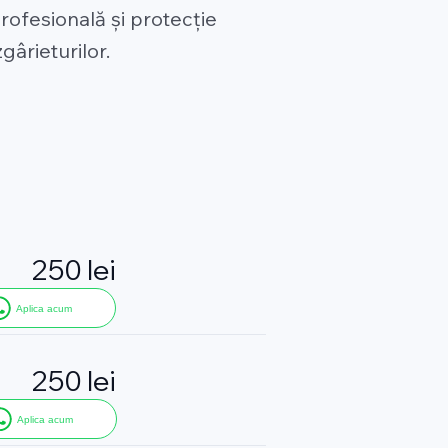
rofesională și protecție
ârieturilor.
250 lei
Aplica acum
250 lei
Aplica acum