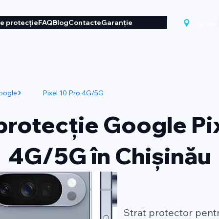
de protecție
FAQ
Blog
Contacte
Garanție
Chișinău
oogle
Pixel 10 Pro 4G/5G
protecție Google Pi
4G/5G în Chișinău
Strat protector pent