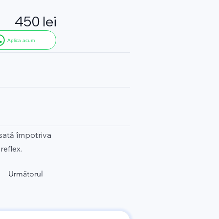
450 lei
Aplica acum
nsată împotriva
reflex.
Următorul