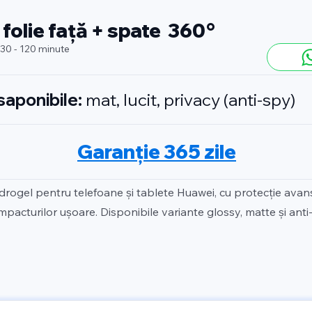
 folie față + spate 360°
 30 - 120 minute
isaponibile:
mat, lucit, privacy (anti-spy)
Garanție 365 zile
idrogel pentru telefoane și tablete Huawei, cu protecție ava
 impacturilor ușoare. Disponibile variante glossy, matte și anti-