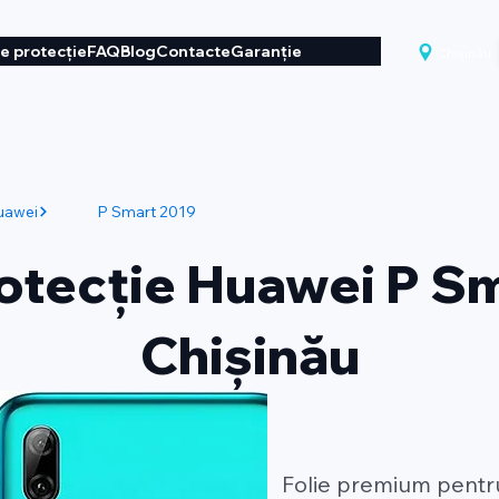
de protecție
FAQ
Blog
Contacte
Garanție
Chișinău
uawei
P Smart 2019
rotecție Huawei P Sm
Chișinău
Folie premium pentr