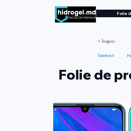
Folie 
< Înapoi
Telefon
H
Folie de p