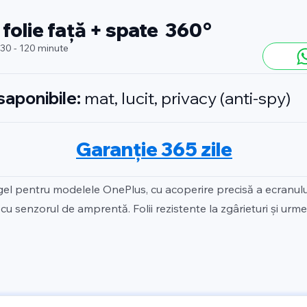
 folie față + spate 360°
 30 - 120 minute
isaponibile:
mat, lucit, privacy (anti-spy)
Garanție 365 zile
gel pentru modelele OnePlus, cu acoperire precisă a ecranului
cu senzorul de amprentă. Folii rezistente la zgârieturi și urme 