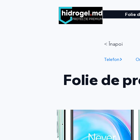
Folie 
< Înapoi
Telefon
O
Folie de p