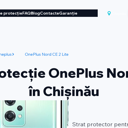
de protecție
FAQ
Blog
Contacte
Garanție
Chișinău
neplus
OnePlus Nord CE 2 Lite
rotecție OnePlus Nor
în Chișinău
Strat protector pent