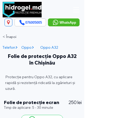
076005005
WhatsApp
< Înapoi
Telefon
Oppo
Oppo A32
Folie de protecție Oppo A32
în Chișinău
Protecție pentru Oppo A32, cu aplicare
rapidă și rezistență ridicată la zgârieturi și
uzură.
Folie de protecție ecran
250 lei
Timp de aplicare: 5 - 30 minute