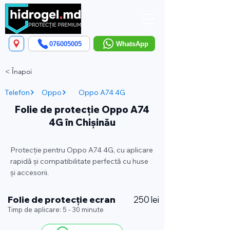
076005005
WhatsApp
< Înapoi
Telefon
Oppo
Oppo A74 4G
Folie de protecție Oppo A74
4G în Chișinău
Protecție pentru Oppo A74 4G, cu aplicare
rapidă și compatibilitate perfectă cu huse
și accesorii.
Folie de protecție ecran
250 lei
Timp de aplicare: 5 - 30 minute