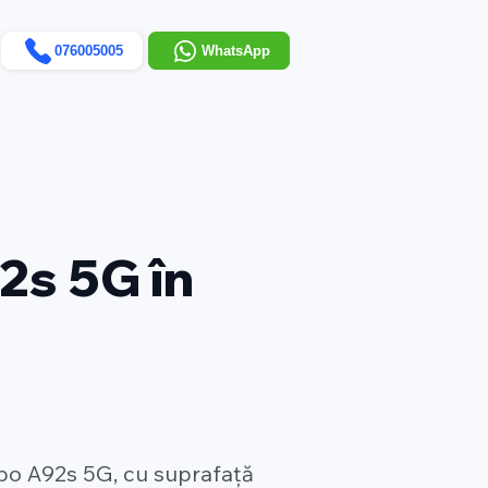
076005005
WhatsApp
2s 5G în
po A92s 5G, cu suprafață