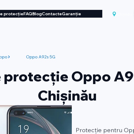
de protecție
FAQ
Blog
Contacte
Garanție
Chișinău
ppo
Oppo A92s 5G
e protecție Oppo A9
Chișinău
Protecție pentru Op