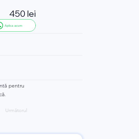
450 lei
Aplica acum
entă pentru
că.
Următorul