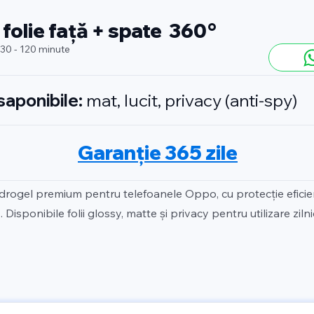
 folie față + spate 360°
 30 - 120 minute
isaponibile:
mat, lucit, privacy (anti-spy)
Garanție 365 zile
idrogel premium pentru telefoanele Oppo, cu protecție efici
 Disponibile folii glossy, matte și privacy pentru utilizare zilni