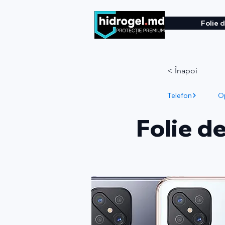
Folie 
< Înapoi
Telefon
O
Folie d