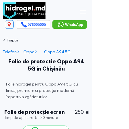
076005005
WhatsApp
< Înapoi
Telefon
Oppo
Oppo A94 5G
Folie de protecție Oppo A94
5G în Chișinău
Folie hidrogel pentru Oppo A94 5G, cu
finisaj premium și protecție modernă
împotriva zgârieturilor.
Folie de protecție ecran
250 lei
Timp de aplicare: 5 - 30 minute