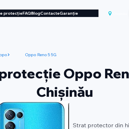
de protecție
FAQ
Blog
Contacte
Garanție
Chișinău
ppo
Oppo Reno 5 5G
 protecție Oppo Ren
Chișinău
Strat protector din 