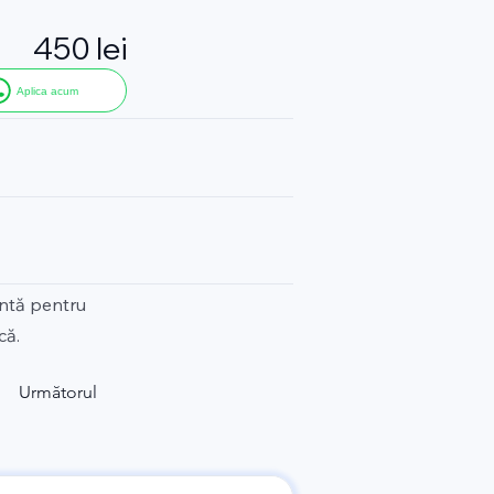
450 lei
Aplica acum
entă pentru
că.
Următorul