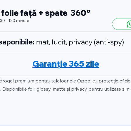
 folie față + spate 360°
 30 - 120 minute
isaponibile:
mat, lucit, privacy (anti-spy)
Garanție 365 zile
idrogel premium pentru telefoanele Oppo, cu protecție efici
 Disponibile folii glossy, matte și privacy pentru utilizare zilni