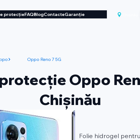
de protecție
FAQ
Blog
Contacte
Garanție
Chișinău
ppo
Oppo Reno 7 5G
 protecție Oppo Ren
Chișinău
Folie hidrogel pent