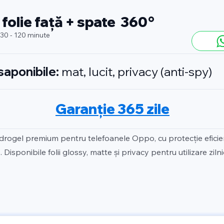
 folie față + spate 360°
 30 - 120 minute
isaponibile:
mat, lucit, privacy (anti-spy)
Garanție 365 zile
idrogel premium pentru telefoanele Oppo, cu protecție efici
 Disponibile folii glossy, matte și privacy pentru utilizare zilni