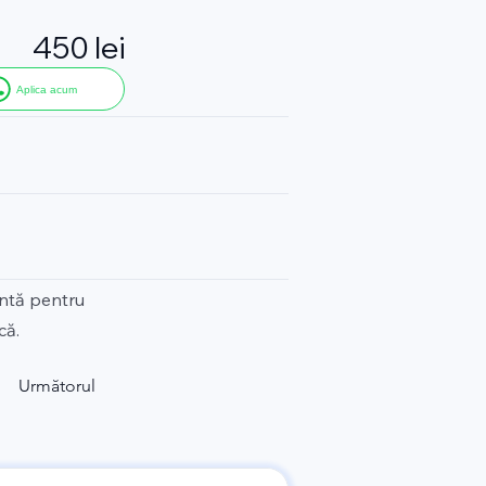
450 lei
Aplica acum
entă pentru
că.
Următorul