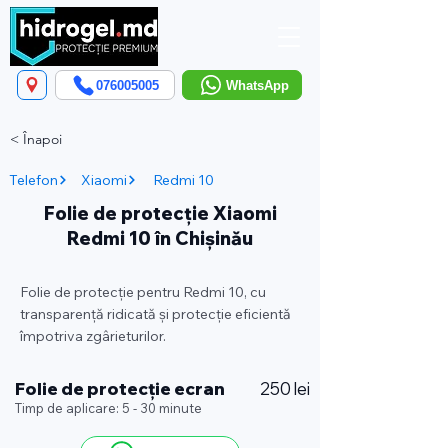
076005005
WhatsApp
< Înapoi
Telefon
Xiaomi
Redmi 10
Folie de protecție Xiaomi
Redmi 10 în Chișinău
Folie de protecție pentru Redmi 10, cu
transparență ridicată și protecție eficientă
împotriva zgârieturilor.
Folie de protecție ecran
250 lei
Timp de aplicare: 5 - 30 minute