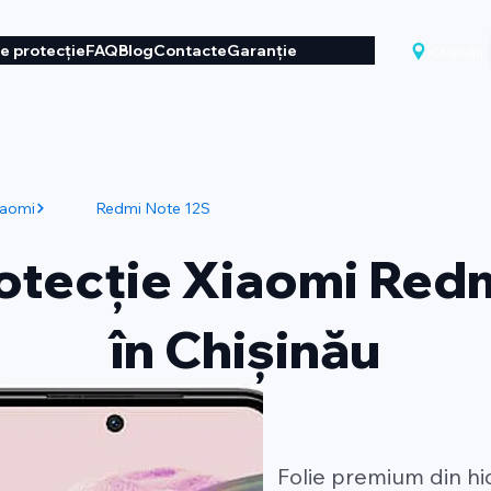
de protecție
FAQ
Blog
Contacte
Garanție
Chișinău
iaomi
Redmi Note 12S
rotecție Xiaomi Red
în Chișinău
Folie premium din h