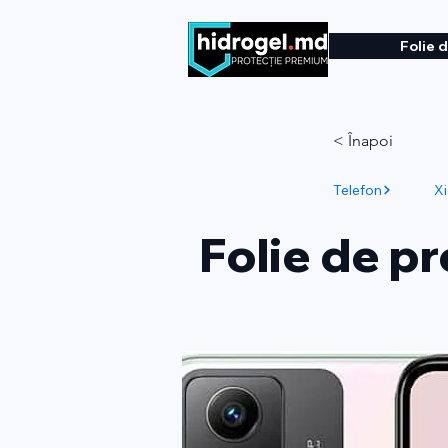
Folie 
< Înapoi
Telefon
X
Folie de p