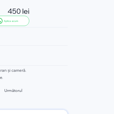
450 lei
Aplica acum
ran și cameră.
e.
Următorul