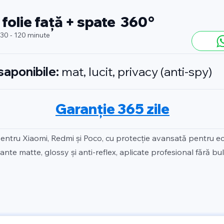
 folie față + spate 360°
 30 - 120 minute
isaponibile:
mat, lucit, privacy (anti-spy)
Garanție 365 zile
pentru Xiaomi, Redmi și Poco, cu protecție avansată pentru ec
ante matte, glossy și anti-reflex, aplicate profesional fără bul