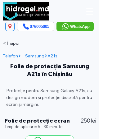
076005005
WhatsApp
< Înapoi
Telefon
Samsung
A21s
Folie de protecție Samsung
A21s în Chișinău
Protecție pentru Samsung Galaxy A21s, cu
design modern și protecție discretă pentru
ecran și margini.
Folie de protecție ecran
250 lei
Timp de aplicare: 5 - 30 minute