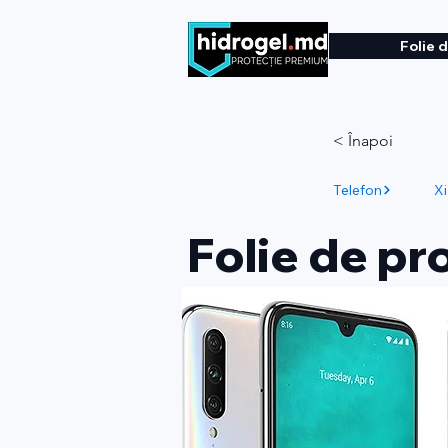
Folie 
< Înapoi
Telefon
X
Folie de pr