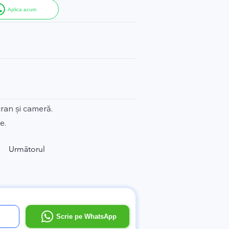
Aplica acum
ran și cameră.
e.
Următorul
l
Scrie pe WhatsApp