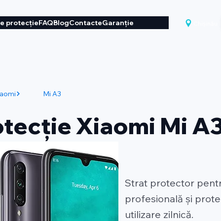
de protecție
FAQ
Blog
Contacte
Garanție
Chișinău
iaomi
Mi A3
otecție Xiaomi Mi A3
Strat protector pent
profesională și prot
utilizare zilnică.