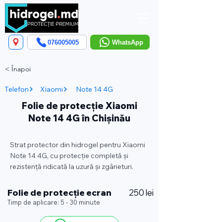
076005005
WhatsApp
< Înapoi
Telefon
Xiaomi
Note 14 4G
Folie de protecție Xiaomi
Note 14 4G în Chișinău
Strat protector din hidrogel pentru Xiaomi
Note 14 4G, cu protecție completă și
rezistență ridicată la uzură și zgârieturi.
Folie de protecție ecran
250 lei
Timp de aplicare: 5 - 30 minute