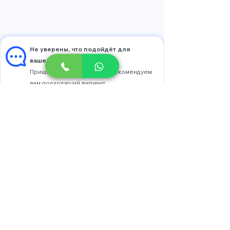
Не уверены, что подойдёт для
вашего устройства?
Пришлите модель, и мы порекомендуем
вам подходящий вариант.
Выберите модель
Напишите в WhatsApp
+37376005005
str. Calea Moșilor 4
or. Chişinău