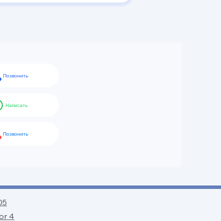
Позвонить
Написать
Позвонить
05
lor 4