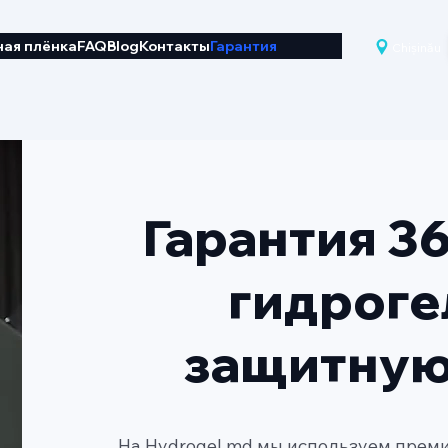
ая плёнка
FAQ
Blog
Контакты
Гарантия
Chișinău
Гарантия 36
гидрог
защитную
На Hydrogel.md мы используем прем