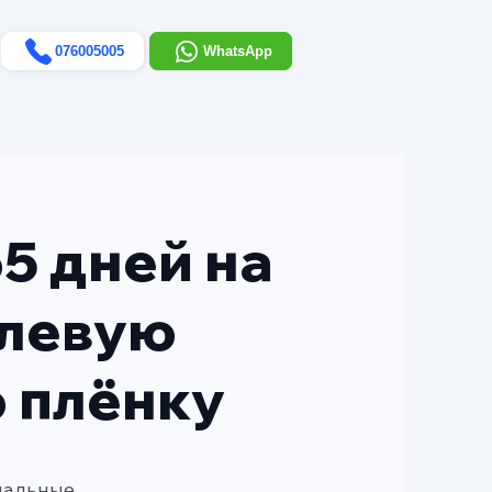
076005005
WhatsApp
5 дней на
елевую
 плёнку
иальные