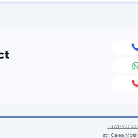
ct
+373760050
str. Calea Moși