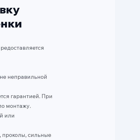
овку
ёнки
предоставляется
ине неправильной
ется гарантией. При
по монтажу.
ой или
, проколы, сильные