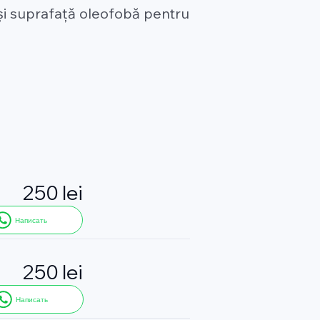
și suprafață oleofobă pentru
250 lei
Написать
250 lei
Написать