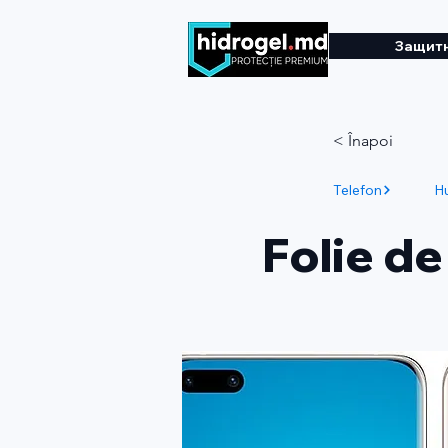
Защитн
< Înapoi
Telefon
H
Folie de