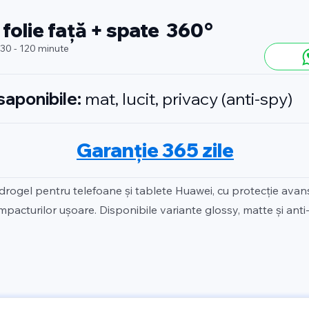
 folie față + spate 360°
 30 - 120 minute
isaponibile:
mat, lucit, privacy (anti-spy)
Garanție 365 zile
idrogel pentru telefoane și tablete Huawei, cu protecție ava
 impacturilor ușoare. Disponibile variante glossy, matte și anti-