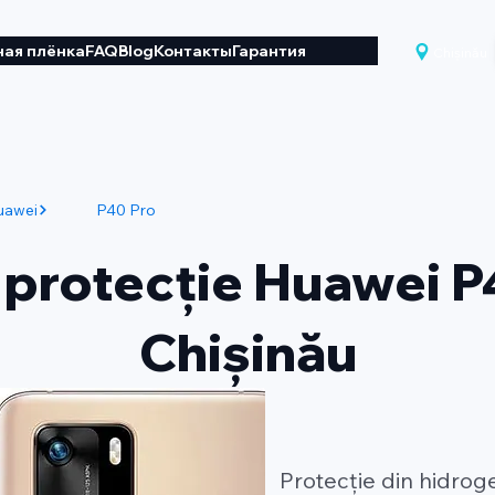
ая плёнка
FAQ
Blog
Контакты
Гарантия
Chișinău
uawei
P40 Pro
 protecție Huawei P
Chișinău
Protecție din hidrog