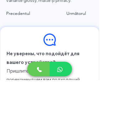
variante glossy, matte și privacy.
Precedentul
Următorul
Не уверены, что подойдёт для
вашего устройства?
Пришлите модель, и мы
порекомендуем вам подходящий
вариант.
Выберите модель
Напишите в WhatsApp