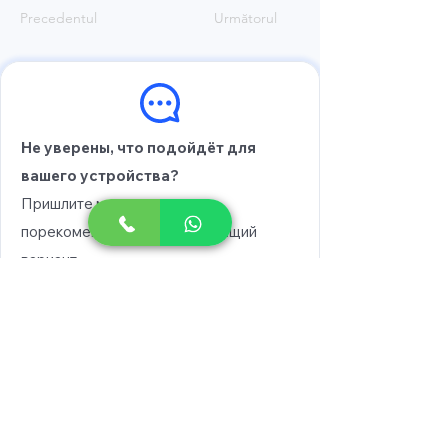
Precedentul
Următorul
Не уверены, что подойдёт для
вашего устройства?
Пришлите модель, и мы
порекомендуем вам подходящий
вариант.
Выберите модель
Напишите в WhatsApp