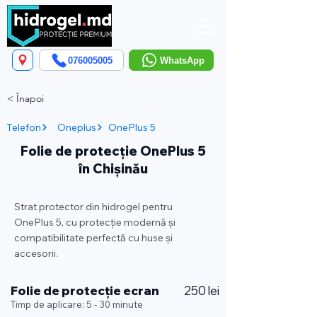
076005005
WhatsApp
< Înapoi
Telefon
Oneplus
OnePlus 5
Folie de protecție OnePlus 5
în Chișinău
Strat protector din hidrogel pentru
OnePlus 5, cu protecție modernă și
compatibilitate perfectă cu huse și
accesorii.
Folie de protecție ecran
250 lei
Timp de aplicare: 5 - 30 minute