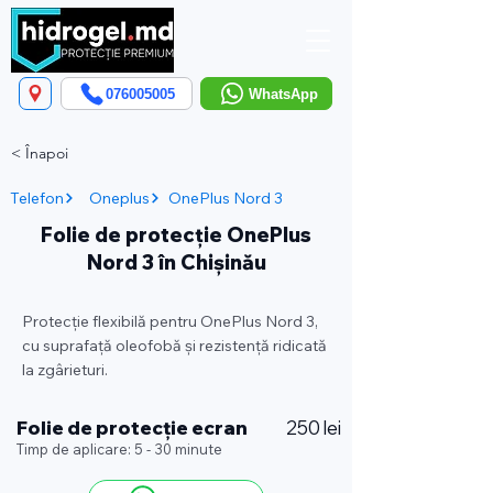
076005005
WhatsApp
< Înapoi
Telefon
Oneplus
OnePlus Nord 3
Folie de protecție OnePlus
Nord 3 în Chișinău
Protecție flexibilă pentru OnePlus Nord 3,
cu suprafață oleofobă și rezistență ridicată
la zgârieturi.
Folie de protecție ecran
250 lei
Timp de aplicare: 5 - 30 minute