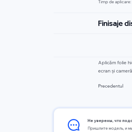
Timp de aplicare:
Finisaje d
Aplicăm folie h
ecran și cameră.
Precedentul
Не уверены, что под
Пришлите модель, и 