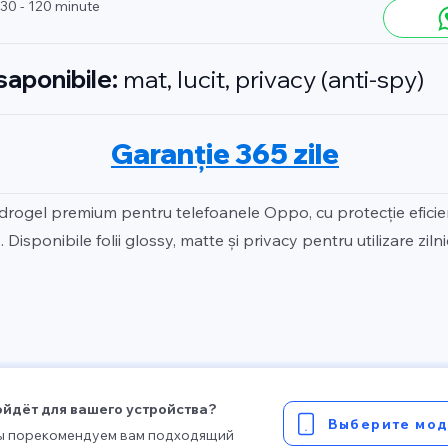
 30 - 120 minute
isaponibile:
mat, lucit, privacy (anti-spy)
Garanție 365 zile
idrogel premium pentru telefoanele Oppo, cu protecție efici
 Disponibile folii glossy, matte și privacy pentru utilizare zilni
ойдёт для вашего устройства?
Выберите мод
мы порекомендуем вам подходящий