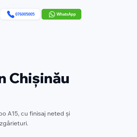
076005005
WhatsApp
n Chișinău
 A15, cu finisaj neted și
zgârieturi.