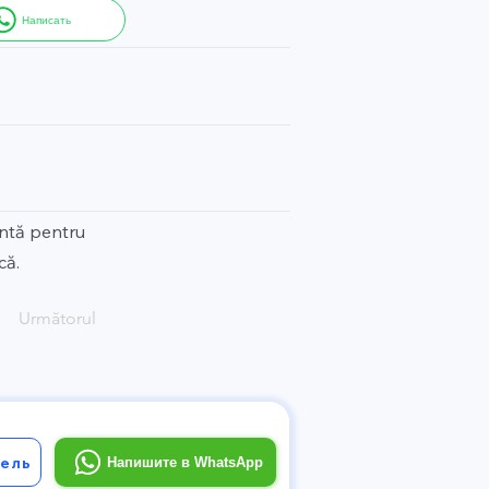
Написать
entă pentru
că.
Următorul
ель
Напишите в WhatsApp