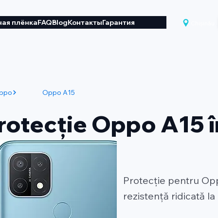
ая плёнка
FAQ
Blog
Контакты
Гарантия
Chișinău
ppo
Oppo A15
protecție Oppo A15 î
Protecție pentru Oppo
rezistență ridicată la 