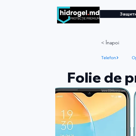
Защитн
< Înapoi
Telefon
O
Folie de 