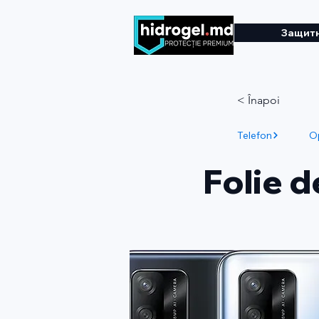
Защитн
< Înapoi
Telefon
O
Folie 