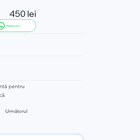
450 lei
Написать
entă pentru
că.
Următorul