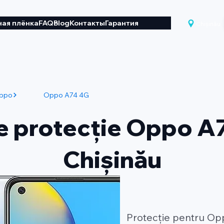
ая плёнка
FAQ
Blog
Контакты
Гарантия
Chișinău
ppo
Oppo A74 4G
de protecție Oppo A7
Chișinău
Protecție pentru Op