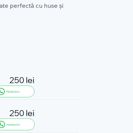
tate perfectă cu huse și
250 lei
Написать
250 lei
Написать