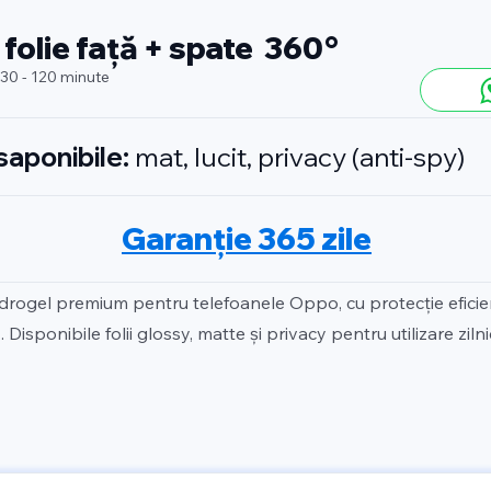
 folie față + spate 360°
 30 - 120 minute
isaponibile:
mat, lucit, privacy (anti-spy)
Garanție 365 zile
idrogel premium pentru telefoanele Oppo, cu protecție efici
 Disponibile folii glossy, matte și privacy pentru utilizare zilni