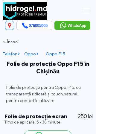
076005005
WhatsApp
< Înapoi
Telefon
Oppo
Oppo F15
Folie de protecție Oppo F15 în
Chișinău
Folie de protecție pentru Oppo F15, cu
transparență ridicată și touch natural
pentru confort în utilizare.
Folie de protecție ecran
250 lei
Timp de aplicare: 5 - 30 minute