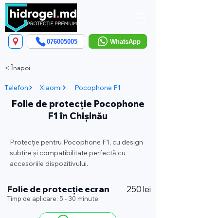
076005005
WhatsApp
< Înapoi
Telefon
Xiaomi
Pocophone F1
Folie de protecție Pocophone
F1 în Chișinău
Protecție pentru Pocophone F1, cu design
subțire și compatibilitate perfectă cu
accesoriile dispozitivului.
Folie de protecție ecran
250 lei
Timp de aplicare: 5 - 30 minute