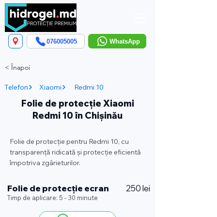
076005005
WhatsApp
< Înapoi
Telefon
Xiaomi
Redmi 10
Folie de protecție Xiaomi
Redmi 10 în Chișinău
Folie de protecție pentru Redmi 10, cu
transparență ridicată și protecție eficientă
împotriva zgârieturilor.
Folie de protecție ecran
250 lei
Timp de aplicare: 5 - 30 minute