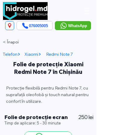
076005005
WhatsApp
< Înapoi
Telefon
Xiaomi
Redmi Note 7
Folie de protecție Xiaomi
Redmi Note 7 în Chișinău
Protecție flexibilă pentru Redmi Note 7, cu
suprafață oleofobă și touch natural pentru
confort în utilizare.
Folie de protecție ecran
250 lei
Timp de aplicare: 5 - 30 minute