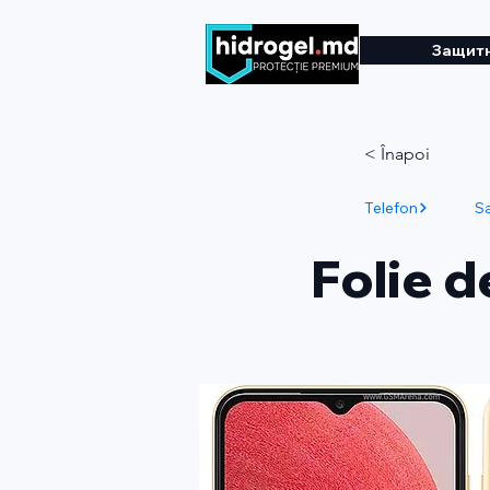
Защитн
< Înapoi
Telefon
S
Folie 