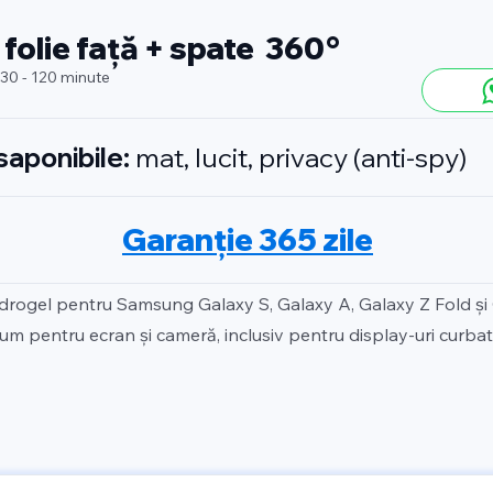
 folie față + spate 360°
 30 - 120 minute
isaponibile:
mat, lucit, privacy (anti-spy)
Garanție 365 zile
idrogel pentru Samsung Galaxy S, Galaxy A, Galaxy Z Fold și
um pentru ecran și cameră, inclusiv pentru display-uri curbate 