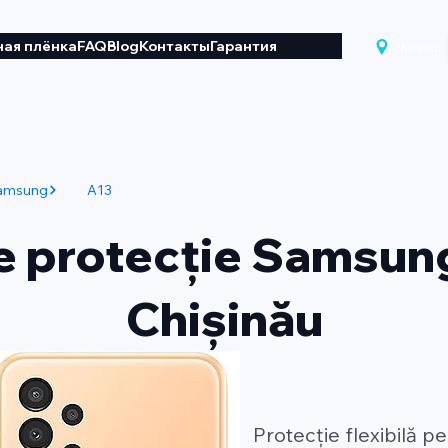
ая плёнка
FAQ
Blog
Контакты
Гарантия
Chișinău
amsung
A13
de protecție Samsung
Chișinău
Protecție flexibilă 