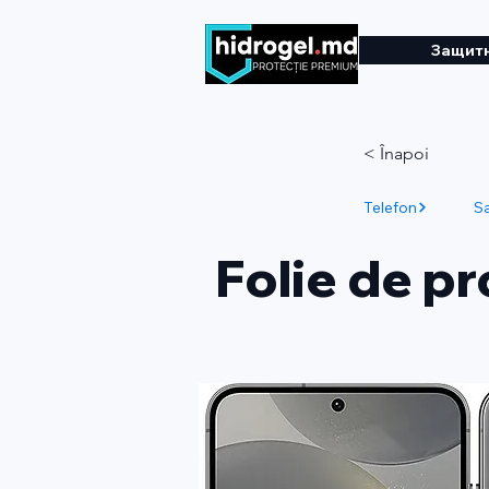
Защитн
< Înapoi
Telefon
S
Folie de p