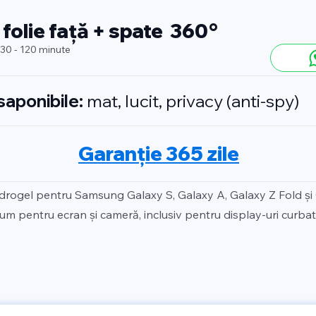
 folie față + spate 360°
 30 - 120 minute
isaponibile:
mat, lucit, privacy (anti-spy)
Garanție 365 zile
idrogel pentru Samsung Galaxy S, Galaxy A, Galaxy Z Fold și
um pentru ecran și cameră, inclusiv pentru display-uri curbate 