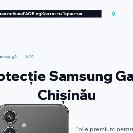
ая плёнка
FAQ
Blog
Контакты
Гарантия
Chișinău
amsung
S24
rotecție Samsung Ga
Chișinău
Folie premium pentr