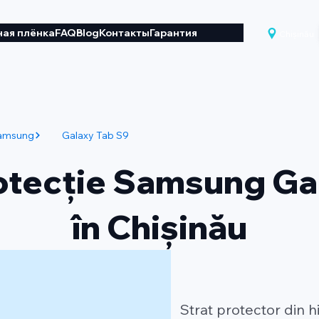
ая плёнка
FAQ
Blog
Контакты
Гарантия
Chișinău
amsung
Galaxy Tab S9
rotecție Samsung Ga
în Chișinău
Strat protector din