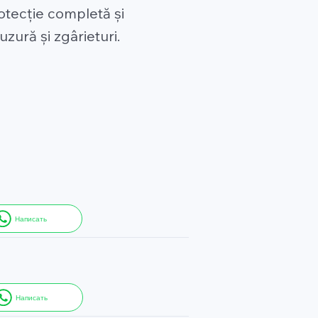
otecție completă și
uzură și zgârieturi.
Написать
Написать