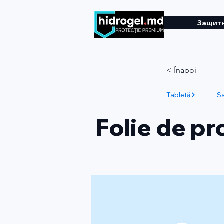
Защитн
< Înapoi
Tabletă
S
Folie de p