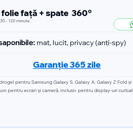
 folie față + spate 360°
 30 - 120 minute
isaponibile:
mat, lucit, privacy (anti-spy)
Garanție 365 zile
idrogel pentru Samsung Galaxy S, Galaxy A, Galaxy Z Fold și
um pentru ecran și cameră, inclusiv pentru display-uri curbate 