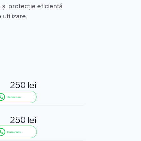
 și protecție eficientă
utilizare.
250 lei
Написать
250 lei
Написать