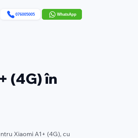
076005005
WhatsApp
+ (4G) în
entru Xiaomi A1+ (4G), cu