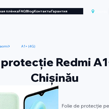
ая плёнка
FAQ
Blog
Контакты
Гарантия
Chișinău
iaomi
A1+ (4G)
 protecție Redmi A1
Chișinău
Folie de protecție p