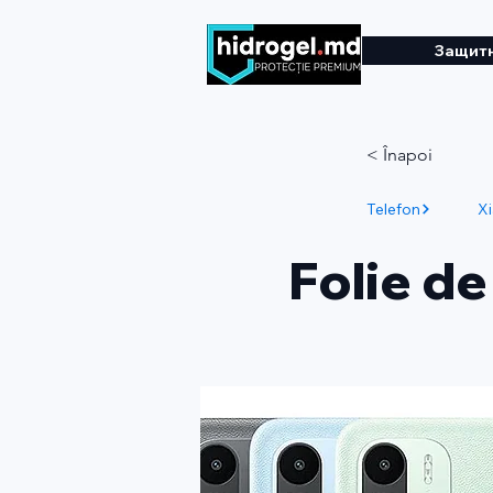
Защитн
< Înapoi
Telefon
X
Folie de