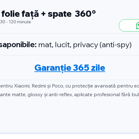
 folie față + spate 360°
 30 - 120 minute
isaponibile:
mat, lucit, privacy (anti-spy)
Garanție 365 zile
pentru Xiaomi, Redmi și Poco, cu protecție avansată pentru ec
ante matte, glossy și anti-reflex, aplicate profesional fără bul