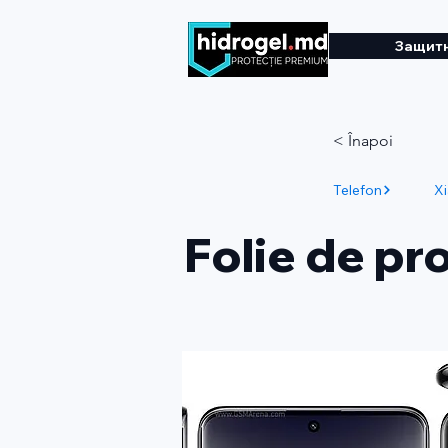
Защитн
< Înapoi
Telefon
X
Folie de pr