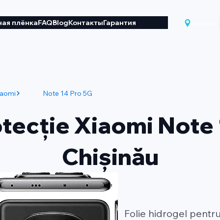
ая плёнка
FAQ
Blog
Контакты
Гарантия
Chișinău
iaomi
Note 14 Pro 5G
otecție Xiaomi Note 
Chișinău
Folie hidrogel pentr