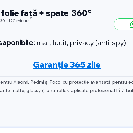
 folie față + spate 360°
 30 - 120 minute
isaponibile:
mat, lucit, privacy (anti-spy)
Garanție 365 zile
pentru Xiaomi, Redmi și Poco, cu protecție avansată pentru ec
ante matte, glossy și anti-reflex, aplicate profesional fără bul