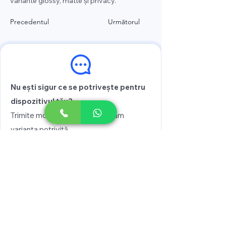
variante glossy, matte și privacy.
Precedentul
Următorul
Nu ești sigur ce se potrivește pentru
dispozitivul tău?
Trimite modelul și îți recomandăm
varianta potrivită
Vezi prețul
Scrie pe WhatsApp