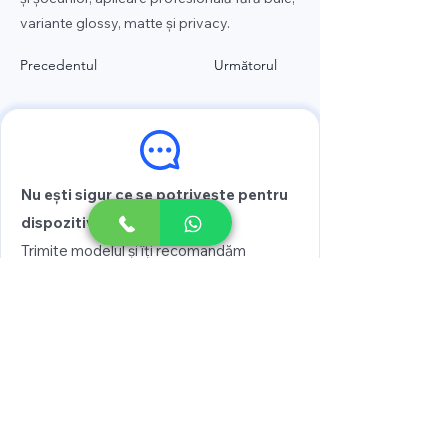
variante glossy, matte și privacy.
Precedentul
Următorul
Nu ești sigur ce se potrivește pentru
dispozitivul tău?
Trimite modelul și îți recomandăm
varianta potrivită
Vezi prețul
Scrie pe WhatsApp