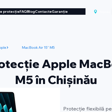
de protecție
FAQ
Blog
Contacte
Garanție
Chișinău
pple
MacBook Air 15" M5
rotecție Apple MacB
M5 în Chișinău
Protecție flexibilă 