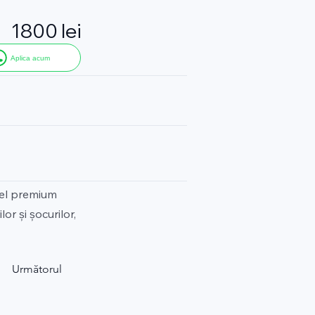
1800 lei
Aplica acum
gel premium
r și șocurilor,
Următorul