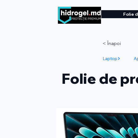
Folie 
< Înapoi
Laptop
A
Folie de p