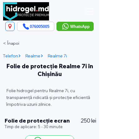
076005005
WhatsApp
< Înapoi
Telefon
Realme
Realme 7i
Folie de protecție Realme 7i în
Chișinău
Folie hidrogel pentru Realme 7i, cu
transparență ridicată și protecție eficientă
împotriva uzurii zilnice.
Folie de protecție ecran
250 lei
Timp de aplicare: 5 - 30 minute